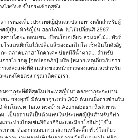
จซังเค ขึ้นกระเช้าอุสุซัง…
ลการท่องเที่ยวประเทศญี่ปุ่นและปลายทางหลักสำหรับผู้
ปุ่น. ทัวร์ญี่ปุ่น ฮอกไกโด ใบไม้เปลี่ยนสี 2567
ทะเลสาบโตยะ ออนเซน เขื่อนโฮเฮเคียว สวนผลไม้… ทัวร์
วามโรแมนติกใบไม้เปลี่ยนสีของฮอกไกโด เช็คอินโกดังอิฐ
ซากะ ตลาดปลาฮาโกดาเตะ บ่อหมีสีน้ำตาล… สำหรับ
ินการโปรดดู [จุดปลอดภัย] หรือ [หมายเหตุเกี่ยวกับการ
นินการแต่ละแห่งที่ด้านล่างของหน้าการจองแผนและสำหรับ
่ละแห่งโดยตรง กรุณาติดต่อเรา.
ซากุระที่ดีที่สุดในประเทศญี่ปุ่น” ดอกซากุระจะบาน
ษายน ของทุกปี มีต้นซากุระกว่า 300 ต้นบนฝั่งตรงข้ามริม
0 ต้นในเขต Taito ตรงข้าม Azumabashi ถึงสะพาน
กม. เป็นสถานที่เป็นตัวแทนในประเทศญี่ปุ่นสำหรับกีฬา
กาะห่างไกลเช่นอิชิงากิจิมะและมิยาโกจิม่า)” ขึ้น
ระกาย. ต้องการสอบถาม สแกนหรือคลิ๊ก ทัวร์โตเกียว
มความงามของทุ่งพิงค์มอสฉากหลังเป็นภูเขาไฟฟูจิดู