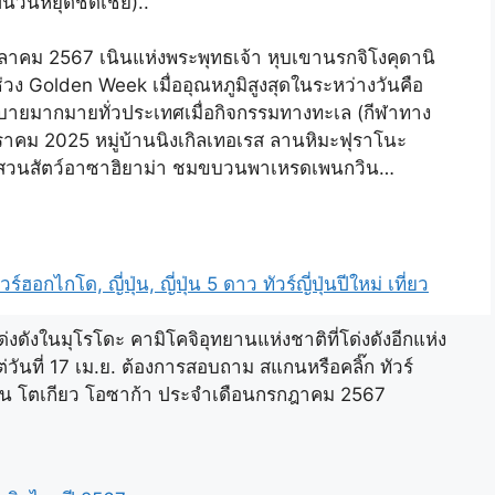
ป็นวันหยุดชดเชย)..
 ตุลาคม 2567 เนินแห่งพระพุทธเจ้า หุบเขานรกจิโงคุดานิ
ง Golden Week เมื่ออุณหภูมิสูงสุดในระหว่างวันคือ
สบายมากมายทั่วประเทศเมื่อกิจกรรมทางทะเล (กีฬาทาง
ด มกราคม 2025 หมู่บ้านนิงเกิลเทอเรส ลานหิมะฟุราโนะ
่า สวนสัตว์อาซาฮิยาม่า ชมขบวนพาเหรดเพนกวิน…
 ทัวร์ฮอกไกโด, ญี่ปุ่น, ญี่ปุ่น 5 ดาว ทัวร์ญี่ปุ่นปีใหม่ เที่ยว
งดังในมุโรโดะ คามิโคจิอุทยานแห่งชาติที่โด่งดังอีกแห่ง
แต่วันที่ 17 เม.ย. ต้องการสอบถาม สแกนหรือคลิ๊ก ทัวร์
ปุ่น โตเกียว โอซาก้า ประจำเดือนกรกฎาคม 2567