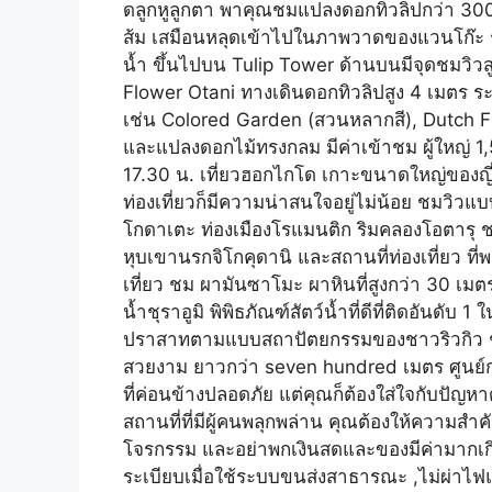
ดลูกหูลูกตา พาคุณชมแปลงดอกทิวลิปกว่า 300 สาย
ส้ม เสมือนหลุดเข้าไปในภาพวาดของแวนโก๊ะ รว
น้ำ ขึ้นไปบน Tulip Tower ด้านบนมีจุดชมวิวส
Flower Otani ทางเดินดอกทิวลิปสูง 4 เมตร ร
เช่น Colored Garden (สวนหลากสี), Dutch F
และแปลงดอกไม้ทรงกลม มีค่าเข้าชม ผู้ใหญ่ 1
17.30 น. เที่ยวฮอกไกโด เกาะขนาดใหญ่ของญี่ป
ท่องเที่ยวก็มีความน่าสนใจอยู่ไม่น้อย ชมวิว
โกดาเตะ ท่องเมืองโรแมนติก ริมคลองโอตารุ ชมด
หุบเขานรกจิโกคุดานิ และสถานที่ท่องเที่ยว ที
เที่ยว ชม ผามันซาโมะ ผาหินที่สูงกว่า 30 เมตร
น้ำชุราอูมิ พิพิธภัณฑ์สัตว์น้ำที่ดีที่ติดอันดั
ปราสาทตามแบบสถาปัตยกรรมของชาวริวกิว ชม 
สวยงาม ยาวกว่า seven hundred เมตร ศูนย์การ
ที่ค่อนข้างปลอดภัย แต่คุณก็ต้องใส่ใจกับปัญห
สถานที่ที่มีผู้คนพลุกพล่าน คุณต้องให้ความ
โจรกรรม และอย่าพกเงินสดและของมีค่ามากเก
ระเบียบเมื่อใช้ระบบขนส่งสาธารณะ ,ไม่ผ่าไ