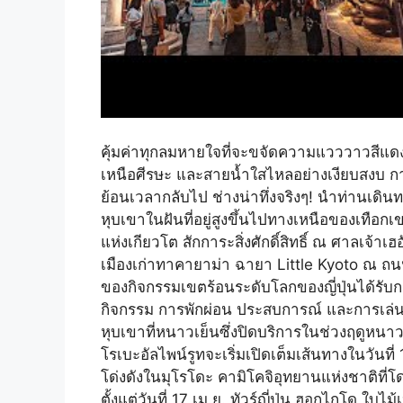
คุ้มค่าทุกลมหายใจที่จะขจัดความแวววาวสีแด
เหนือศีรษะ และสายน้ำใสไหลอย่างเงียบสงบ 
ย้อนเวลากลับไป ช่างน่าทึ่งจริงๆ! นำท่านเดินทา
หุบเขาในฝันที่อยู่สูงขึ้นไปทางเหนือของเทือกเขา
แห่งเกียวโต สักการะสิ่งศักดิ์สิทธิ์ ณ ศาลเจ้าเฮอ
เมืองเก่าทาคายาม่า ฉายา Little Kyoto ณ ถน
ของกิจกรรมเขตร้อนระดับโลกของญี่ปุ่นได้รับ
กิจกรรม การพักผ่อน ประสบการณ์ และการเล่น
หุบเขาที่หนาวเย็นซึ่งปิดบริการในช่วงฤดูหนาวจ
โรเบะอัลไพน์รูทจะเริ่มเปิดเต็มเส้นทางในวันที
โด่งดังในมุโรโดะ คามิโคจิอุทยานแห่งชาติที่โด่
ตั้งแต่วันที่ 17 เม.ย. ทัวร์ญี่ปุ่น ฮอกไกโด ใ