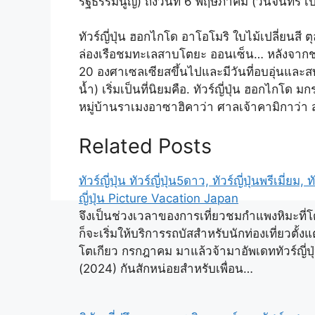
รัฐธรรมนูญ) ถึงวันที่ 6 พฤษภาคม (วันจันทร์ เ
ทัวร์ญี่ปุ่น ฮอกไกโด อาโอโมริ ใบไม้เปลี่ยนสี
ล่องเรือชมทะเลสาบโตยะ ออนเซ็น… หลังจากช่ว
20 องศาเซลเซียสขึ้นไปและมีวันที่อบอุ่นและ
น้ำ) เริ่มเป็นที่นิยมคือ. ทัวร์ญี่ปุ่น ฮอกไกโ
หมู่บ้านราเมงอาซาฮิคาว่า ศาลเจ้าคามิกาว
Related Posts
ทัวร์ญี่ปุ่น ทัวร์ญี่ปุ่น5ดาว, ทัวร์ญี่ปุ่นพรีเมี่ยม,
ญี่ปุ่น Picture Vacation Japan
จึงเป็นช่วงเวลาของการเที่ยวชมกำแพงหิมะที่โด่
ก็จะเริ่มให้บริการรถบัสสำหรับนักท่องเที่ยวตั้ง
โตเกียว กรกฎาคม มาแล้วจ้ามาอัพเดททัวร์ญี่
(2024) กันสักหน่อยสำหรับเพื่อน…