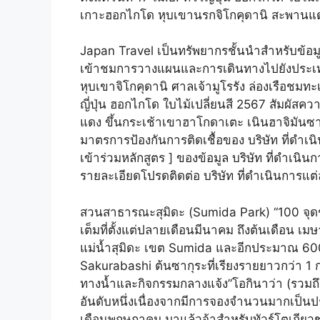
เกาะฮอกไกโด หุบเขานรกจิโกคุดานิ สะพานแดงโ
Japan Travel เป็นทรัพยากรชั้นนำสำหรับข้อมู
เข้าชมการวางแผนและการเดินทางไปยังประเทศญี่
หุบเขาจิโกคุดานิ ศาลเจ้ามูโรรัง ล่องเรือชม
ญี่ปุ่น ฮอกไกโด ใบไม้เปลี่ยนสี 2567 สัมผัสค
แดง ขึ้นกระเช้าเขาฮาโกดาเตะ เนินฮาจิมัน
มาตรการป้องกันการติดเชื้อของ บริษัท ที่ดำเน
เข้าร่วมหลักสูตร ] ของข้อมูล บริษัท ที่ดำเ
รายละเอียดโปรดติดต่อ บริษัท ที่ดำเนินการแต
สวนสาธารณะสุมิดะ (Sumida Park) “100 จุดชม
เต็มที่ตั้งแต่ปลายเดือนมีนาคม ถึงต้นเดือน เม
แม่น้ำสุมิดะ เขต Sumida และอีกประมาณ 60
Sakurabashi ต้นซากุระที่เรียงรายยาวกว่า 1 
ทางน้ำและกิจกรรมกลางแจ้ง”โอกินาว่า (รวมถึงเ
อันดับหนึ่งเนื่องจากมีการจองจำนวนมากเป็นป
เดือนพฤษภาคม มาแล้วจ้าสำหรับทัวร์โตเกียวช