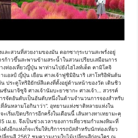
งและสวนที่สวยงามของมัน ดอกซากุระบานสะพรั่งอยู่
การก้าวขึ้นสะพานข้ามสระน้ำในสวนเปรียบเสมือนการ
งท่องเที่ยวญี่ปุ่น พาท่านไปยังไฮไลท์เด็ด คามิโคจิ
แอลป์ ญี่ปุ่น เยือน ศาลเจ้าฟูชิมิอินาริ เสาโทริอิพันต้น
ัน ประตูโทริอิยักษ์สีแดงที่ตั้งอยู่ด้านหน้าของวัด เดินชิว
นซันมาจิซูจิ ศาลเจ้านัมบะยาซากะ ศาลเจ้า… สวรรค์
การจัดอันดับเป็นอันดับหนึ่งในด้านจำนวนการจองสำหรับ
ที่ล้นหลามโอกินาว่า”. อุทยานแห่งชาติหลายแห่งใน
ะเริ่มเปิดบริการอีกครั้งในเดือนนี้ เส้นทางทาเทยามะคุ
่ 15 เม.ย. จึงเป็นช่วงเวลาของการเที่ยวชมกำแพงหิมะที่
งดังอีกแห่งก็จะเริ่มให้บริการรถบัสสำหรับนักท่องเที่ยว
บไม้เปลี่ยนสี 2567 ชมความงามใบไม้เปลี่ยนสีก่อนใคร ณ