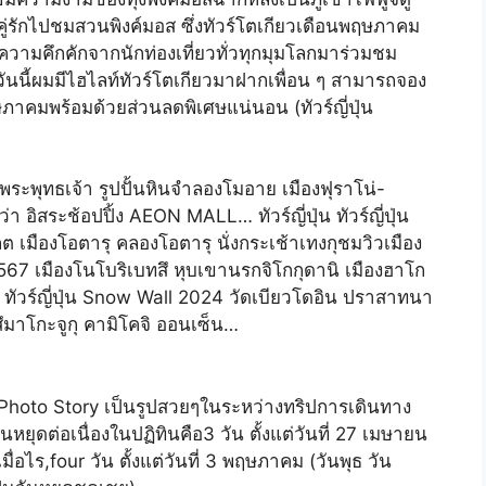
ู่รักไปชมสวนพิงค์มอส ซึ่งทัวร์โตเกียวเดือนพฤษภาคม
มีความคึกคักจากนักท่องเที่ยวทั่วทุกมุมโลกมาร่วมชม
วันนี้ผมมีไฮไลท์ทัวร์โตเกียวมาฝากเพื่อน ๆ สามารถจอง
ษภาคมพร้อมด้วยส่วนลดพิเศษแน่นอน (ทัวร์ญี่ปุ่น
พระพุทธเจ้า รูปปั้นหินจำลองโมอาย เมืองฟุราโน่-
า อิสระช้อปปิ้ง AEON MALL… ทัวร์ญี่ปุ่น ทัวร์ญี่ปุ่น
มืองโอตารุ คลองโอตารุ นั่งกระเช้าเทงกุชมวิวเมือง
 2567 เมืองโนโบริเบทสึ หุบเขานรกจิโกกุดานิ เมืองฮาโก
ัวร์ญี่ปุ่น Snow Wall 2024 วัดเบียวโดอิน ปราสาทนา
สึมาโกะจูกุ คามิโคจิ ออนเซ็น…
 Photo Story เป็นรูปสวยๆในระหว่างทริปการเดินทาง
ุดต่อเนื่องในปฏิทินคือ3 วัน ตั้งแต่วันที่ 27 เมษายน
ื่อไร,four วัน ตั้งแต่วันที่ 3 พฤษภาคม (วันพุธ วัน