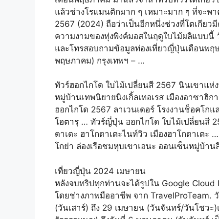
แล้วช่างโรแมนติกมาก ๆ เหมาะมาก ๆ ที่จะพาค
2567 (2024) ถือว่าเป็นอีกหนึ่งช่วงที่โตเกียว
ความงามของทุ่งพิงค์มอสในฤดูใบไม้ผลิแบบนี้ 
และโทรสอบถามข้อมูลท่องเที่ยวญี่ปุ่นเดือนพฤ
พฤษภาคม) กรุงเทพฯ – …
ทัวร์ฮอกไกโด ใบไม้เปลี่ยนสี 2567 นินเขาแห่ง
หมู่บ้านเทพนิยายนิงเกิ้ลเทอเรส เมืองอาซาฮิกาว่
ฮอกไกโด 2567 ลาเวนเดอร์ โรงงานช็อคโกแลต เ
โอตารุ … ทัวร์ญี่ปุ่น ฮอกไกโด ใบไม้เปลี่ยนสี
ดาเตะ ฮาโกดาเตะไนท์วิว เมืองฮาโกดาเตะ … ท
โกย่า ล่องเรือชมหุบเขาเอนะ ออนเซ็นหมู่บ้าน
เที่ยวญี่ปุ่น 2024 เมษายน
หลังจบทริปทุกท่านจะได้รูปใน Google Cloud
โดยช่างภาพมืออาชีพ จาก TravelProTeam. วันหย
(วันเสาร์) ถึง 29 เมษายน (วันจันทร์/วันโชวะ)เม