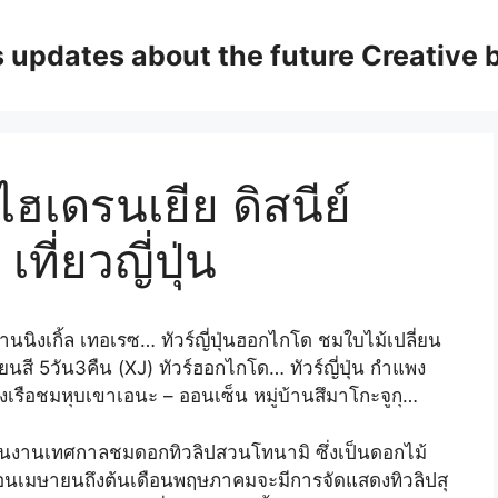
updates about the future Creative 
 ไฮเดรนเยีย ดิสนีย์
ี่ยวญี่ปุ่น
่บ้านนิงเกิ้ล เทอเรซ… ทัวร์ญี่ปุ่นฮอกไกโด ชมใบไม้เปลี่ยน
สี 5วัน3คืน (XJ) ทัวร์ฮอกไกโด… ทัวร์ญี่ปุ่น กำแพง
เรือชมหุบเขาเอนะ – ออนเซ็น หมู่บ้านสึมาโกะจูกุ…
ในงานเทศกาลชมดอกทิวลิปสวนโทนามิ ซึ่งเป็นดอกไม้
ือนเมษายนถึงต้นเดือนพฤษภาคมจะมีการจัดแสดงทิวลิปสุ