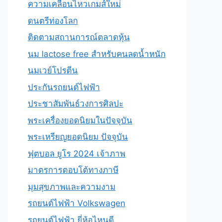
ความเคลื่อนไหวเกมส์ใหม่
ดนตรีท่องโลก
ติดตามสถานการณ์ตลาดหุ้น
นม lactose free สำหรับคนลดน้ำหนัก
นมเวย์โปรตีน
ประกันรถยนต์ไฟฟ้า
ประชาสัมพันธ์วงการศิลปะ
พระเครื่องยอดนิยมในปัจจุบัน
พระเหรียญยอดนิยม ปัจจุบัน
ฟุตบอล ยูโร 2024 เจ้าภาพ
มาตรการตอบโต้ทางภาษี
มุมสุขภาพและความงาม
รถยนต์ไฟฟ้า Volkswagen
รถยนต์ไฟฟ้า ยี่ห้อไหนดี