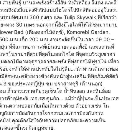
พันธุ์ บานสะพรั่งสร้างสีสัน ทั้งสีเหลือง สีแดง และสี
มถึงยังมีแปลงทิวลิปแบบไฮโดรโปนิกส์ที่ลอยอยู่ในสระ
ูงรอบทิศแบบ 360 องศา และ Tulip Skywalk ที่เรียกว่า
ะยะทาง 30 เมตร นอกจากนี้ยังมีไฮไลท์ให้ได้ชมมากมาย
lower Bed (เตียงดอกไม้ดัตช์), Komorebi Garden,
,500 เยน เด็ก 200 เยน งานจะจัดขึ้นในเวลา 09.00 –
ุ่น ที่มีสภาพอากาศที่เย็นสบายตลอดทั้งปี แถมสถานที่
แบบพาโนรามาที่สวยที่สุดในฮอกไกโด ที่จุดชมวิวภูเขาฮา
อกไม้ตามฤดูกาลสวยสะพรั่ง ที่ทุ่งดอกไม้ฟูราโน่ เที่ยว
่พร้อมจะทำให้ท่านประทับใจไม่รู้ลืม… นำท่านเดินทางท่อง
มีลักษณะคล้ายงวงช้างหันหน้าสู่ทะเลจีน พิพิธภัณฑ์สัตว์
บ 1 ใน 3 ของประเทศญี่ปุ่น ชม ปราสาทชูริ (ด้านนอก)
ถ้ำธารมรกตเกียวคุเซ็นโด ถ้ำหินงอก และหินย้อย
ค้าอุมิคะจิ เทอเรส ศูนย์ก… แม้ว่าญี่ปุ่นจะเป็นประเทศ
าด้านความปลอดภัยเมื่อเดินทางด้วย ตัวอย่างเช่น ใน
สำคัญกับการป้องกันการโจรกรรมและการป้องกันการ
ินไป คุณต้องใส่ใจกับความปลอดภัยและความเป็น
ฟแดงและขึ้นรถผิดกฏหมาย.