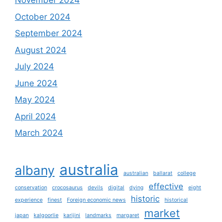
November 2024
October 2024
September 2024
August 2024
July 2024
June 2024
May 2024
April 2024
March 2024
australia
albany
australian
ballarat
college
effective
conservation
crocosaurus
devils
digital
dying
eight
historic
experience
finest
Foreign economic news
historical
market
japan
kalgoorlie
karijini
landmarks
margaret