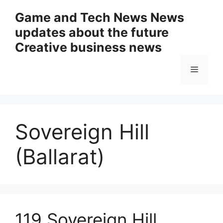
Skip
Game and Tech News News
to
updates about the future
content
Creative business news
Menu
Sovereign Hill
(Ballarat)
119 Sovereign Hill