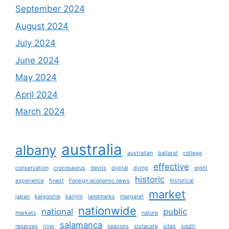
September 2024
August 2024
July 2024
June 2024
May 2024
April 2024
March 2024
australia
albany
australian
ballarat
college
effective
conservation
crocosaurus
devils
digital
dying
eight
historic
experience
finest
Foreign economic news
historical
market
japan
kalgoorlie
karijini
landmarks
margaret
nationwide
national
public
markets
nature
salamanca
reserves
river
seasons
sistacafe
sites
south