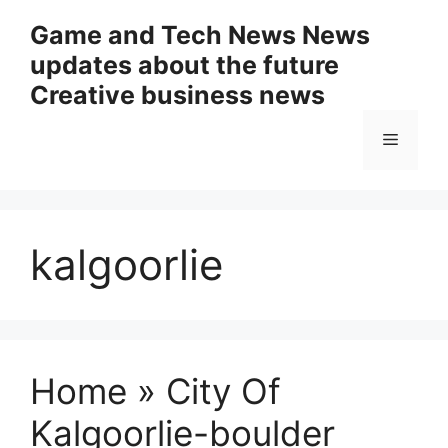
Skip
Game and Tech News News
to
updates about the future
content
Creative business news
Menu
kalgoorlie
Home » City Of
Kalgoorlie-boulder