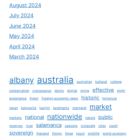
August 2024
July 2024
June 2024
May 2024
April 2024
March 2024
australia
albany
australian
ballarat
college
effective
conservation
crocosaurus
devils
digital
dying
eight
historic
experience
finest
Foreign economic news
historical
market
japan
kalgoorlie
karijini
landmarks
margaret
nationwide
national
public
markets
nature
salamanca
reserves
river
seasons
sistacafe
sites
south
sovereign
thailand
things
three
touch
wildlife
world economy