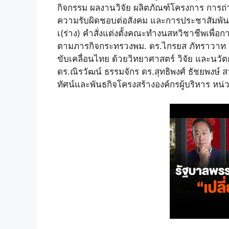
กิจกรรม ผลงานวิจัย ผลิตภัณฑ์โครงการ การถ
ความรับผิดชอบต่อสังคม และการประชาสัมพันธ
เ(ร่าง) คำสั่งแต่งตั้งคณะทำงนสหวิชาชีพเพ
ตามภารกิจกระทรวงพม. ดร.ไกรยส ภัทราวาท รศ
ขับเคลื่อนไทย ด้วยวิทยาศาสตร์ วิจัย และนวั
ดร.ณิรวัฒน์ ธรรมจักร ดร.สุทธิพงศ์ ธัชยพงษ
ทัศน์และพันธกิจโครงสร้างองค์กรผู้บริหาร หน่