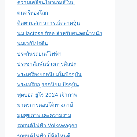
ความเคลื่อนไหวเกมส์ใหม่
ดนตรีท่องโลก
ติดตามสถานการณ์ตลาดหุ้น
นม lactose free สำหรับคนลดน้ำหนัก
นมเวย์โปรตีน
ประกันรถยนต์ไฟฟ้า
ประชาสัมพันธ์วงการศิลปะ
พระเครื่องยอดนิยมในปัจจุบัน
พระเหรียญยอดนิยม ปัจจุบัน
ฟุตบอล ยูโร 2024 เจ้าภาพ
มาตรการตอบโต้ทางภาษี
มุมสุขภาพและความงาม
รถยนต์ไฟฟ้า Volkswagen
รถยนต์ไฟฟ้า ยี่ห้อไหนดี