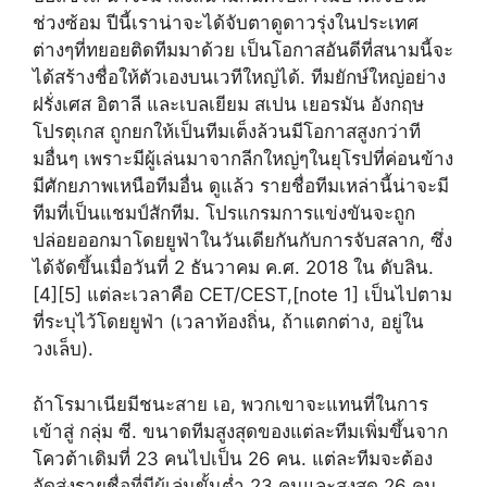
ช่วงซ้อม ปีนี้เราน่าจะได้จับตาดูดาวรุ่งในประเทศ
ต่างๆที่ทยอยติดทีมมาด้วย เป็นโอกาสอันดีที่สนามนี้จะ
ได้สร้างชื่อให้ตัวเองบนเวทีใหญ่ได้. ทีมยักษ์ใหญ่อย่าง
ฝรั่งเศส อิตาลี และเบลเยียม สเปน เยอรมัน อังกฤษ
โปรตุเกส ถูกยกให้เป็นทีมเต็งล้วนมีโอกาสสูงกว่าที
มอื่นๆ เพราะมีผู้เล่นมาจากลีกใหญ่ๆในยุโรปที่ค่อนข้าง
มีศักยภาพเหนือทีมอื่น ดูแล้ว รายชื่อทีมเหล่านี้น่าจะมี
ทีมที่เป็นแชมป์สักทีม. โปรแกรมการแข่งขันจะถูก
ปล่อยออกมาโดยยูฟ่าในวันเดียกันกับการจับสลาก, ซึ่ง
ได้จัดขึ้นเมื่อวันที่ 2 ธันวาคม ค.ศ. 2018 ใน ดับลิน.
[4][5] แต่ละเวลาคือ CET/CEST,[note 1] เป็นไปตาม
ที่ระบุไว้โดยยูฟ่า (เวลาท้องถิ่น, ถ้าแตกต่าง, อยู่ใน
วงเล็บ).
ถ้าโรมาเนียมีชนะสาย เอ, พวกเขาจะแทนที่ในการ
เข้าสู่ กลุ่ม ซี. ขนาดทีมสูงสุดของแต่ละทีมเพิ่มขึ้นจาก
โควต้าเดิมที่ 23 คนไปเป็น 26 คน. แต่ละทีมจะต้อง
จัดส่งรายชื่อที่มีผู้เล่นขั้นต่ำ 23 คนและสูงสุด 26 คน