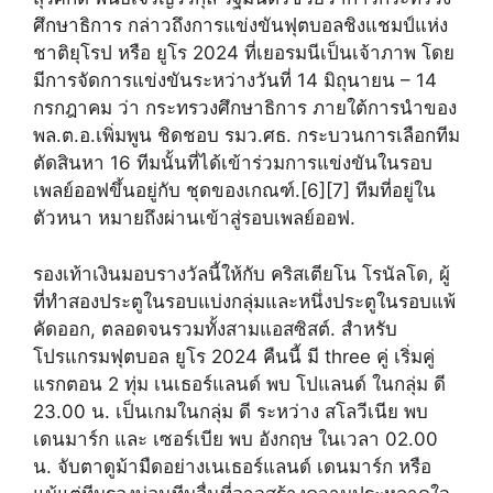
ศึกษาธิการ กล่าวถึงการแข่งขันฟุตบอลชิงแชมป์แห่ง
ชาติยุโรป หรือ ยูโร 2024 ที่เยอรมนีเป็นเจ้าภาพ โดย
มีการจัดการแข่งขันระหว่างวันที่ 14 มิถุนายน – 14
กรกฎาคม ว่า กระทรวงศึกษาธิการ ภายใต้การนำของ
พล.ต.อ.เพิ่มพูน ชิดชอบ รมว.ศธ. กระบวนการเลือกทีม
ตัดสินหา 16 ทีมนั้นที่ได้เข้าร่วมการแข่งขันในรอบ
เพลย์ออฟขึ้นอยู่กับ ชุดของเกณฑ์.[6][7] ทีมที่อยู่ใน
ตัวหนา หมายถึงผ่านเข้าสู่รอบเพลย์ออฟ.
รองเท้าเงินมอบรางวัลนี้ให้กับ คริสเตียโน โรนัลโด, ผู้
ที่ทำสองประตูในรอบแบ่งกลุ่มและหนึ่งประตูในรอบแพ้
คัดออก, ตลอดจนรวมทั้งสามแอสซิสต์. สำหรับ
โปรแกรมฟุตบอล ยูโร 2024 คืนนี้ มี three คู่ เริ่มคู่
แรกตอน 2 ทุ่ม เนเธอร์แลนด์ พบ โปแลนด์ ในกลุ่ม ดี
23.00 น. เป็นเกมในกลุ่ม ดี ระหว่าง สโลวีเนีย พบ
เดนมาร์ก และ เซอร์เบีย พบ อังกฤษ ในเวลา 02.00
น. จับตาดูม้ามืดอย่างเนเธอร์แลนด์ เดนมาร์ก หรือ