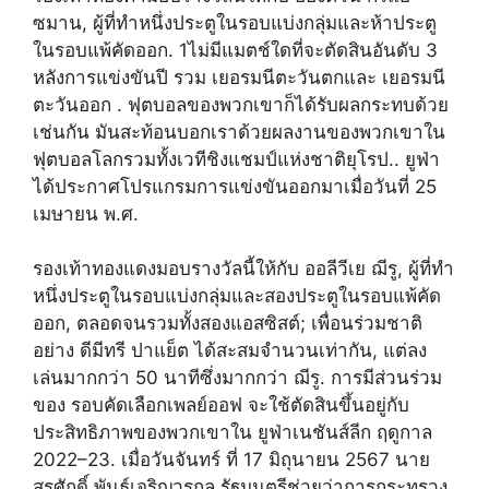
ซมาน, ผู้ที่ทำหนึ่งประตูในรอบแบ่งกลุ่มและห้าประตู
ในรอบแพ้คัดออก. 1ไม่มีแมตช์ใดที่จะตัดสินอันดับ 3
หลังการแข่งขันปี รวม เยอรมนีตะวันตกและ เยอรมนี
ตะวันออก . ฟุตบอลของพวกเขาก็ได้รับผลกระทบด้วย
เช่นกัน มันสะท้อนบอกเราด้วยผลงานของพวกเขาใน
ฟุตบอลโลกรวมทั้งเวทีชิงแชมป์แห่งชาติยุโรป.. ยูฟ่า
ได้ประกาศโปรแกรมการแข่งขันออกมาเมื่อวันที่ 25
เมษายน พ.ศ.
รองเท้าทองแดงมอบรางวัลนี้ให้กับ ออลีวีเย ฌีรู, ผู้ที่ทำ
หนึ่งประตูในรอบแบ่งกลุ่มและสองประตูในรอบแพ้คัด
ออก, ตลอดจนรวมทั้งสองแอสซิสต์; เพื่อนร่วมชาติ
อย่าง ดีมีทรี ปาแย็ต ได้สะสมจำนวนเท่ากัน, แต่ลง
เล่นมากกว่า 50 นาทีซึ่งมากกว่า ฌีรู. การมีส่วนร่วม
ของ รอบคัดเลือกเพลย์ออฟ จะใช้ตัดสินขึ้นอยู่กับ
ประสิทธิภาพของพวกเขาใน ยูฟ่าเนชันส์ลีก ฤดูกาล
2022–23. เมื่อวันจันทร์ ที่ 17 มิถุนายน 2567 นาย
สุรศักดิ์ พันธ์เจริญวรกุล รัฐมนตรีช่วยว่าการกระทรวง