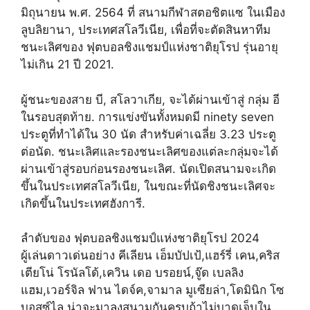
มิถุนายน พ.ศ. 2564 ที่ สนามกีฬาสตอชิตแซ ในเมือง
ลูบลิยานา, ประเทศสโลวีเนีย, เพื่อที่จะตัดสินหาทีม
ชนะเลิศของ ฟุตบอลชิงแชมป์แห่งชาติยุโรป รุ่นอายุ
ไม่เกิน 21 ปี 2021.
ผู้ชนะของสาย บี, สโลวาเกีย, จะได้ผ่านเข้าสู่ กลุ่ม อี
ในรอบสุดท้าย. การแข่งขันทั้งหมดมี ninety seven
ประตูที่ทำได้ใน 30 นัด สำหรับค่าเฉลี่ย 3.23 ประตู
ต่อนัด. ชนะเลิศและรองชนะเลิศของแต่ละกลุ่มจะได้
ผ่านเข้าสู่รอบก่อนรองชนะเลิศ. นัดเปิดสนามจะเกิด
ขึ้นในประเทศสโลวีเนีย, ในขณะที่นัดชิงชนะเลิศจะ
เกิดขึ้นในประเทศฮังการี.
ลำดับของ ฟุตบอลชิงแชมป์แห่งชาติยุโรป 2024
ผู้เล่นดาวเด่นอย่าง คีเลียน เอ็มบัปเป้,แฮร์รี่ เคน,คริส
เตียโน่ โรนัลโด้,เควิน เดอ บรอยน์,จู๊ด เบลลิง
แฮม,เวอร์จิล ฟาน ไดจ์ค,จามาล มูเซียล่า,โดมินิก โซ
บอสซ์ไล น่าจะมาลงสนามกันครบถ้าไม่บาดเจ็บใน