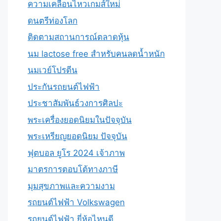
ความเคลื่อนไหวเกมส์ใหม่
ดนตรีท่องโลก
ติดตามสถานการณ์ตลาดหุ้น
นม lactose free สำหรับคนลดน้ำหนัก
นมเวย์โปรตีน
ประกันรถยนต์ไฟฟ้า
ประชาสัมพันธ์วงการศิลปะ
พระเครื่องยอดนิยมในปัจจุบัน
พระเหรียญยอดนิยม ปัจจุบัน
ฟุตบอล ยูโร 2024 เจ้าภาพ
มาตรการตอบโต้ทางภาษี
มุมสุขภาพและความงาม
รถยนต์ไฟฟ้า Volkswagen
รถยนต์ไฟฟ้า ยี่ห้อไหนดี