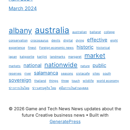
March 2024
australia
albany
australian
ballarat
college
effective
conservation
crocosaurus
devils
digital
dying
eight
historic
experience
finest
Foreign economic news
historical
market
japan
kalgoorlie
karijini
landmarks
margaret
nationwide
national
public
markets
nature
salamanca
reserves
river
seasons
sistacafe
sites
south
sovereign
thailand
things
three
touch
wildlife
world economy
ข่าวการเงินไทย
ข่าวเศรษฐกิจ ไทย
คู่มือการเงินส่วนบุคคล
© 2026 Game and Tech News News updates about the
future Creative business news
• Built with
GeneratePress