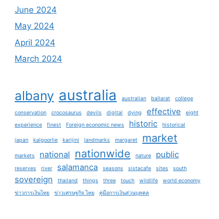
June 2024
May 2024
April 2024
March 2024
australia
albany
australian
ballarat
college
effective
conservation
crocosaurus
devils
digital
dying
eight
historic
experience
finest
Foreign economic news
historical
market
japan
kalgoorlie
karijini
landmarks
margaret
nationwide
national
public
markets
nature
salamanca
reserves
river
seasons
sistacafe
sites
south
sovereign
thailand
things
three
touch
wildlife
world economy
ข่าวการเงินไทย
ข่าวเศรษฐกิจ ไทย
คู่มือการเงินส่วนบุคคล