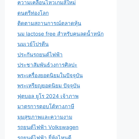
ความเคลื่อนไหวเกมส์ใหม่
ดนตรีท่องโลก
ติดตามสถานการณ์ตลาดหุ้น
นม lactose free สำหรับคนลดน้ำหนัก
นมเวย์โปรตีน
ประกันรถยนต์ไฟฟ้า
ประชาสัมพันธ์วงการศิลปะ
พระเครื่องยอดนิยมในปัจจุบัน
พระเหรียญยอดนิยม ปัจจุบัน
ฟุตบอล ยูโร 2024 เจ้าภาพ
มาตรการตอบโต้ทางภาษี
มุมสุขภาพและความงาม
รถยนต์ไฟฟ้า Volkswagen
รถยนต์ไฟฟ้า ยี่ห้อไหนดี