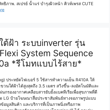
สิทธิภาพ. สเปรย์ น้ำแร่ บำรุงผิวหน้า คิวท์เพรส CUTE
re
้ฝ้า ระบบinverter รุ่น
 Flexi System Sequence
10a *รีโมทแบบไร้สาย*
ing) ประหยัดไฟเบอร์ 5 ใช้สารทำความเย็น R410A ให้
นใต้ฝ้าได้สูงสุดถึง 3.5 เมตร สวิงขึ้น-ลงอัตโนมัติและ
รองอากาศเคลือบสารยับยั้งแบคทีเรียเพื่อสุขภาพที่ดี
gnage LG ป้ายโฆษณาสื่อประชาสัมพันธ์ทางจอภาพรูปแบบ
อมูลสินค้า และบริการที่เป็นภาพนิ่งหรือภาพ